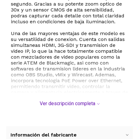
segundo. Gracias a su potente zoom optico de
30x y un sensor CMOS de alta sensibilidad,
podras capturar cada detalle con total claridad
incluso en condiciones de baja iluminacion.
Una de las mayores ventajas de este modelo es
su versatilidad de conexion. Cuenta con salidas
simultaneas HDMI, 3G-SDI y transmision de
video IP, lo que la hace totalmente compatible
con mezcladores de video populares como la
serie ATEM de Blackmagic, asi como con
softwares de transmision lideres en la industria
como OBS Studio, vMix y Wirecast. Ademas,
incorpora tecnologia PoE Power over Ethernet,
permitiendo transmitir video, controlar la
camara y alimentarla electricamente a traves de
un solo cable de red, simplificando
Ver descripción completa
notablemente la instalacion.
Esta camara integra un avanzado sistema de
seguimiento automatico mediante inteligencia
artificial, ideal para seguir a oradores o
presentadores en el escenario sin necesidad de
Información del fabricante