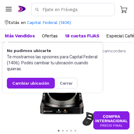
Estás en
Capital Federal
(
1406
)
Más Vendidos
Ofertas
18 cuotas FIJAS
Especial Caf
No pudimos ubicarte
Cámaras y Video Cámaras
Videocámaras y camcorders
Te mostramos las opciones para
Capital Federal
(
1406
). Podés cambiar tu ubicación cuando
quieras.
cambiar ubicación
cerrar