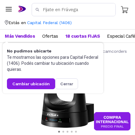
Estás en
Capital Federal
(
1406
)
Más Vendidos
Ofertas
18 cuotas FIJAS
Especial Caf
No pudimos ubicarte
Cámaras y Video Cámaras
Videocámaras y camcorders
Te mostramos las opciones para
Capital Federal
(
1406
). Podés cambiar tu ubicación cuando
quieras.
cambiar ubicación
cerrar