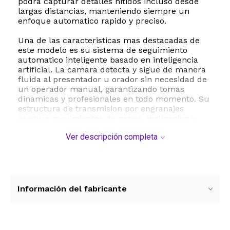
podra capturar detalles nitidos incluso desde
largas distancias, manteniendo siempre un
enfoque automatico rapido y preciso.
Una de las caracteristicas mas destacadas de
este modelo es su sistema de seguimiento
automatico inteligente basado en inteligencia
artificial. La camara detecta y sigue de manera
fluida al presentador u orador sin necesidad de
un operador manual, garantizando tomas
dinamicas y profesionales en todo momento. Su
estructura de transmision por engranajes
asegura movimientos de paneo, inclinacion y
zoom extremadamente suaves, silenciosos y con
Ver descripción completa
un posicionamiento preestablecido de alta
precision, superando en durabilidad a otros
sistemas del mercado.
En cuanto a conectividad, la FoMaKo FMK20SDI
Pro es sumamente versatil. Cuenta con salidas
Información del fabricante
simultaneas 3G-SDI, HDMI, USB y conexion de
red IP LAN. Ademas, es compatible con la
tecnologia PoE Power over Ethernet, lo que
permite transmitir video, control y alimentacion