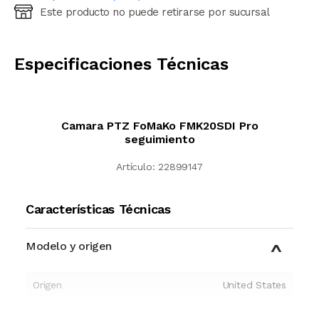
Este producto no puede retirarse por sucursal
Ingresá código postal (sólo números)
CALCULAR
Especificaciones Técnicas
Camara PTZ FoMaKo FMK20SDI Pro
seguimiento
Artículo:
22899147
Características Técnicas
Modelo y origen
Origen
United States