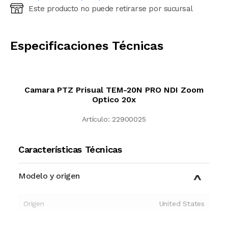
Este producto no puede retirarse por sucursal
Ingresá código postal (sólo números)
CALCULAR
Especificaciones Técnicas
Camara PTZ Prisual TEM-20N PRO NDI Zoom
Optico 20x
Artículo:
22900025
Características Técnicas
Modelo y origen
Origen
United States