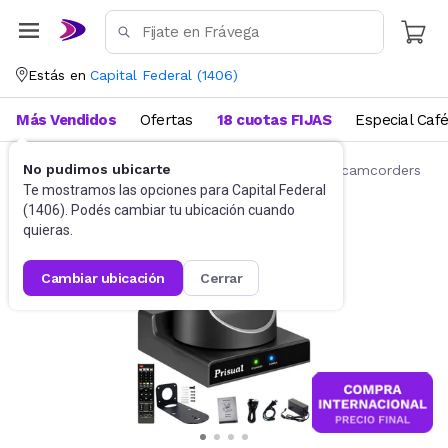
Estás en
Capital Federal
(
1406
)
Más Vendidos
Ofertas
18 cuotas FIJAS
Especial Caf
No pudimos ubicarte
Cámaras y Video Cámaras
Videocámaras y camcorders
Te mostramos las opciones para
Capital Federal
(
1406
). Podés cambiar tu ubicación cuando
quieras.
cambiar ubicación
cerrar