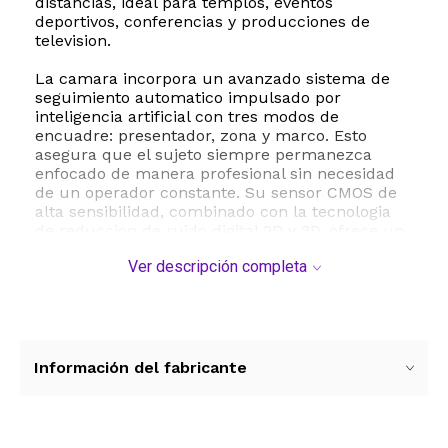
distancias, ideal para templos, eventos
deportivos, conferencias y producciones de
television.
La camara incorpora un avanzado sistema de
seguimiento automatico impulsado por
inteligencia artificial con tres modos de
encuadre: presentador, zona y marco. Esto
asegura que el sujeto siempre permanezca
enfocado de manera profesional sin necesidad
de un operador constante. Su sensor CMOS de
alta sensibilidad, combinado con la tecnologia
de reduccion de ruido digital 2D y 3D, ofrece un
rendimiento excepcional en condiciones de
Ver descripción completa
iluminacion extrema, manteniendo una relacion
senal-ruido lider en la industria.
En cuanto a conectividad, ofrece salidas
simultaneas HDMI, 3G-SDI, USB 3.0 e IP,
facilitando su integracion con mezcladores de
Información del fabricante
video como ATEM Mini y software de transmision
popular como OBS, vMix y ProPresenter.
Ademas, es compatible con alimentacion a
traves de Ethernet PoE, lo que permite