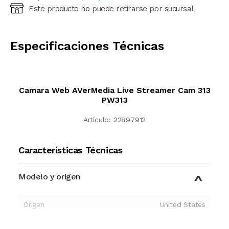
Este producto no puede retirarse por sucursal
Ingresá código postal (sólo números)
CALCULAR
Especificaciones Técnicas
Camara Web AVerMedia Live Streamer Cam 313
PW313
Artículo:
22897912
Características Técnicas
Modelo y origen
Origen
United States