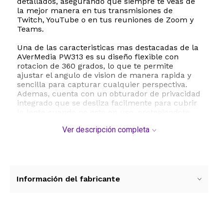
detallados, asegurando que siempre te veas de
la mejor manera en tus transmisiones de
Twitch, YouTube o en tus reuniones de Zoom y
Teams.
Una de las caracteristicas mas destacadas de la
AVerMedia PW313 es su diseño flexible con
rotacion de 360 grados, lo que te permite
ajustar el angulo de vision de manera rapida y
sencilla para capturar cualquier perspectiva.
Ademas, cuenta con un obturador de privacidad
integrado que se desliza facilmente para cubrir
la lente cuando no esta en uso, protegiendote
de accesos no autorizados y garantizando tu
Ver descripción completa
tranquilidad.
La calidad de audio no se queda atras gracias a
sus dos microfonos integrados que capturan tu
voz de forma clara y natural. Su tecnologia Plug
and Play mediante conexion USB facilita una
Información del fabricante
instalacion instantanea en computadoras de
escritorio y laptops sin necesidad de
controladores complicados. Ademas, es
compatible con software de transmision popular