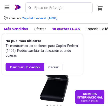
Estás en
Capital Federal
(
1406
)
Más Vendidos
Ofertas
18 cuotas FIJAS
Especial Caf
No pudimos ubicarte
Accesorios de Informática
WebCam
Te mostramos las opciones para
Capital Federal
(
1406
). Podés cambiar tu ubicación cuando
quieras.
cambiar ubicación
cerrar