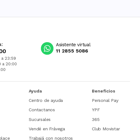
a:
Asistente virtual
00
11 2855 5086
 a 23:59
0 a 20:00
:00
Ayuda
Beneficios
Centro de ayuda
Personal Pay
Contactanos
YPF
Sucursales
365
Vendé en Frávega
Club Movistar
place
Trabajá con nosotros