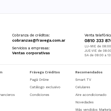
Cobranza de créditos:
Venta telefónic
cobranzas@fravega.com.ar
0810 333 87
LU-MIE de 08:00
Servicios a empresas:
JUE-VIE de 08:0
Ventas corporativas
SA de 09:00 a 13
om
Frávega Créditos
Recomendados
Pagá Online
Smart TV
Catálogo exclusivo
Celulares
nancieros
Condiciones
Aire acondicionado
Novedades
Más vendidos Market