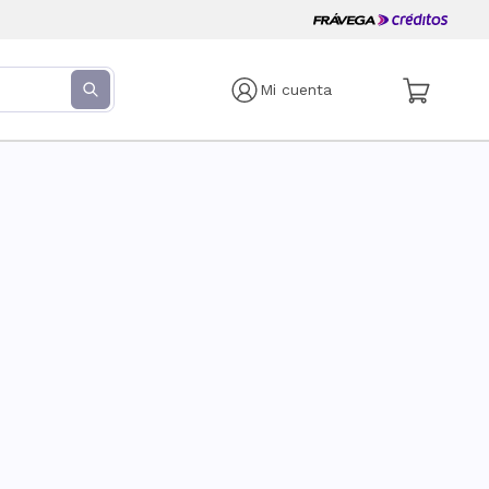
Mi cuenta
s