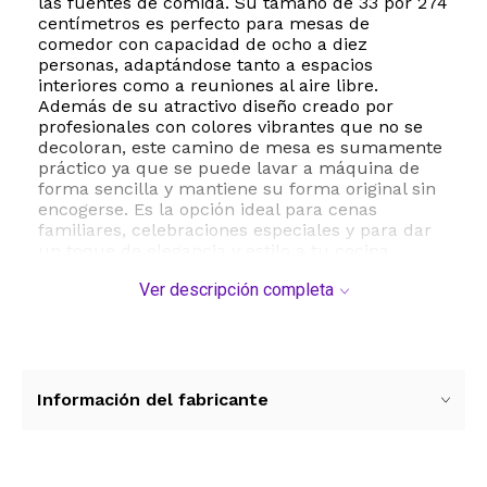
las fuentes de comida. Su tamaño de 33 por 274
centímetros es perfecto para mesas de
comedor con capacidad de ocho a diez
personas, adaptándose tanto a espacios
interiores como a reuniones al aire libre.
Además de su atractivo diseño creado por
profesionales con colores vibrantes que no se
decoloran, este camino de mesa es sumamente
práctico ya que se puede lavar a máquina de
forma sencilla y mantiene su forma original sin
encogerse. Es la opción ideal para cenas
familiares, celebraciones especiales y para dar
un toque de elegancia y estilo a tu cocina
durante toda la temporada de fin de año.
Ver descripción completa
ESTE PRODUCTO VIENE DE USA DENTRO DEL
MARCO DEL SERVICIO "PUERTA A PUERTA" QUE
RIGE PARA LOS ENVíOS POSTALES
INTERNACIONALES.
Información del fabricante
RECIBIRA EL PRODUCTO ENTRE 10 Y 12 DIAS
DESPUES DE SU COMPRA.