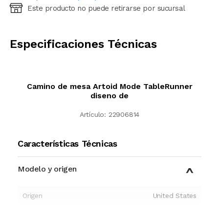
Este producto no puede retirarse por sucursal
Ingresá código postal (sólo números)
CALCULAR
Especificaciones Técnicas
Camino de mesa Artoid Mode TableRunner
diseno de
Artículo:
22906814
Características Técnicas
Modelo y origen
Origen
United States