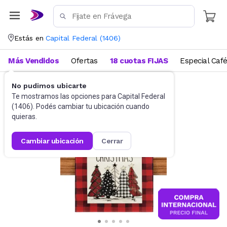
Estás en
Capital Federal
(
1406
)
Más Vendidos
Ofertas
18 cuotas FIJAS
Especial Caf
No pudimos ubicarte
Mantelería
Manteles y caminos
Te mostramos las opciones para
Capital Federal
(
1406
). Podés cambiar tu ubicación cuando
quieras.
cambiar ubicación
cerrar