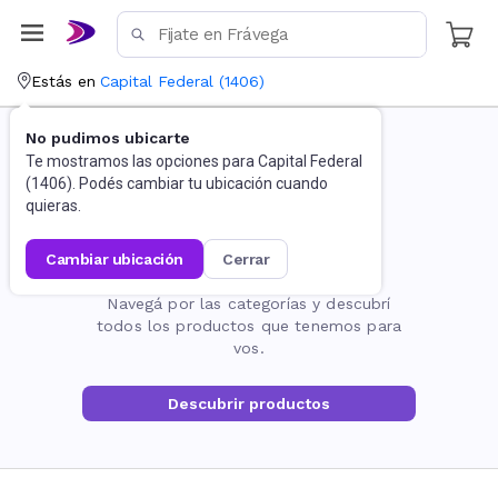
Estás en
Capital Federal
(
1406
)
No pudimos ubicarte
Te mostramos las opciones para
Capital Federal
(
1406
). Podés cambiar tu ubicación cuando
quieras.
cambiar ubicación
cerrar
La página no existe
Navegá por las categorías y descubrí
todos los productos que tenemos para
vos.
Descubrir productos