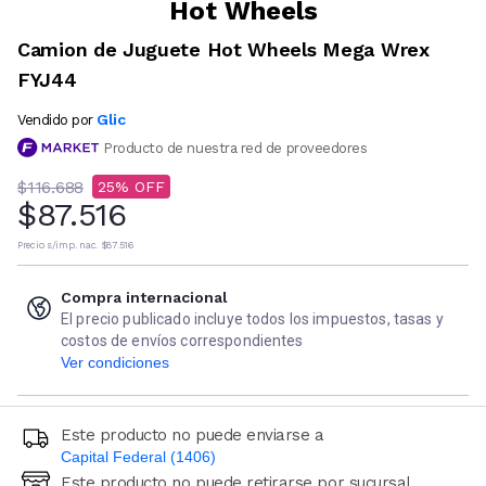
Hot Wheels
Camion de Juguete Hot Wheels Mega Wrex
FYJ44
Glic
Vendido por
Producto de nuestra red de proveedores
$116.688
25
$87.516
Precio s/imp. nac.
$87.516
Compra internacional
El precio publicado incluye todos los impuestos, tasas y
costos de envíos correspondientes
Ver condiciones
Este producto no puede enviarse a
Capital Federal (1406)
Este producto no puede retirarse por sucursal
Ingresá código postal (sólo números)