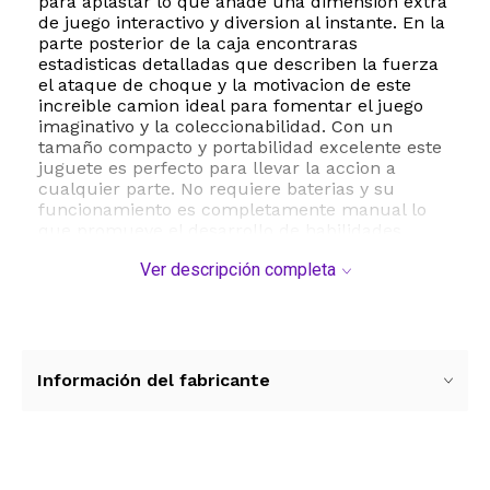
para aplastar lo que añade una dimension extra
de juego interactivo y diversion al instante. En la
parte posterior de la caja encontraras
estadisticas detalladas que describen la fuerza
el ataque de choque y la motivacion de este
increible camion ideal para fomentar el juego
imaginativo y la coleccionabilidad. Con un
tamaño compacto y portabilidad excelente este
juguete es perfecto para llevar la accion a
cualquier parte. No requiere baterias y su
funcionamiento es completamente manual lo
que promueve el desarrollo de habilidades
motoras y la creatividad en niños y
Ver descripción completa
coleccionistas de todas las edades.
ESTE PRODUCTO VIENE DE USA DENTRO DEL
MARCO DEL SERVICIO "PUERTA A PUERTA" QUE
RIGE PARA LOS ENVíOS POSTALES
INTERNACIONALES.
Información del fabricante
RECIBIRA EL PRODUCTO ENTRE 10 Y 12 DIAS
DESPUES DE SU COMPRA.