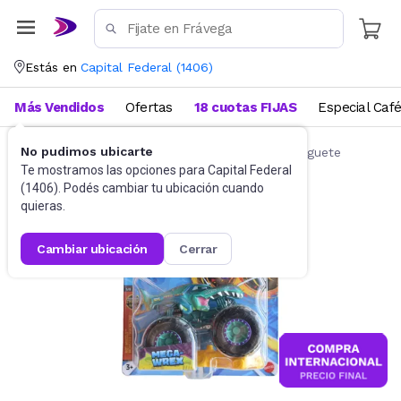
Estás en
Capital Federal
(
1406
)
Más Vendidos
Ofertas
18 cuotas FIJAS
Especial Caf
No pudimos ubicarte
Autos de juguete y accesorios
Autitos de juguete
Te mostramos las opciones para
Capital Federal
(
1406
). Podés cambiar tu ubicación cuando
quieras.
cambiar ubicación
cerrar