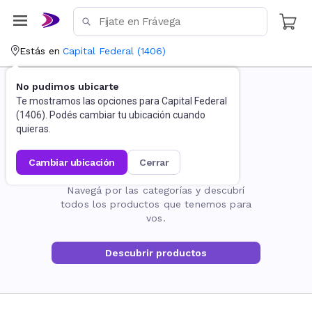
Estás en
Capital Federal
(
1406
)
No pudimos ubicarte
Te mostramos las opciones para
Capital Federal
(
1406
). Podés cambiar tu ubicación cuando
quieras.
cambiar ubicación
cerrar
La página no existe
Navegá por las categorías y descubrí
todos los productos que tenemos para
vos.
Descubrir productos