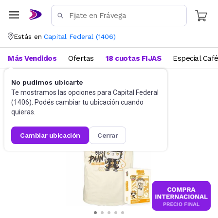
Estás en
Capital Federal
(
1406
)
Más Vendidos
Ofertas
18 cuotas FIJAS
Especial Caf
No pudimos ubicarte
Indumentaria
Remeras
Te mostramos las opciones para
Capital Federal
(
1406
). Podés cambiar tu ubicación cuando
quieras.
cambiar ubicación
cerrar