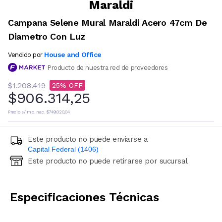
Maraldi
Campana Selene Mural Maraldi Acero 47cm De
Diametro Con Luz
House and Office
Vendido por
Producto de nuestra red de proveedores
$1.208.419
25
$906.314,25
Precio s/imp. nac.
$749.020,04
Este producto no puede enviarse a
Capital Federal (1406)
Este producto no puede retirarse por sucursal
Ingresá código postal (sólo números)
CALCULAR
Especificaciones Técnicas