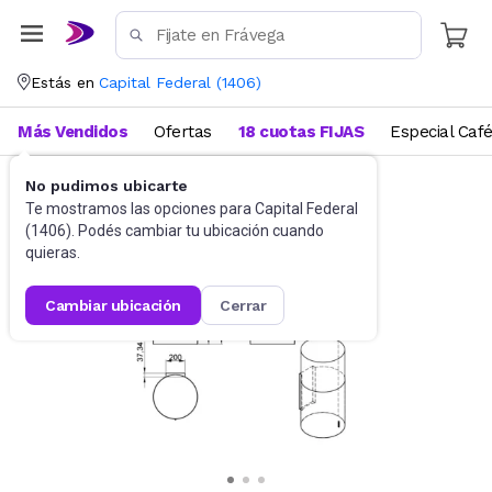
Estás en
Capital Federal
(
1406
)
Más Vendidos
Ofertas
18 cuotas FIJAS
Especial Caf
No pudimos ubicarte
Cocina
Campanas
Te mostramos las opciones para
Capital Federal
(
1406
). Podés cambiar tu ubicación cuando
quieras.
cambiar ubicación
cerrar