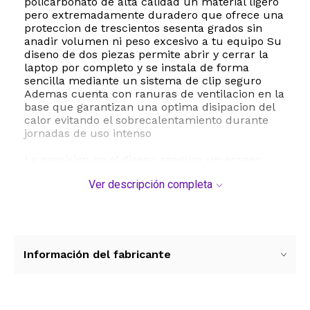
policarbonato de alta calidad un material ligero
pero extremadamente duradero que ofrece una
proteccion de trescientos sesenta grados sin
anadir volumen ni peso excesivo a tu equipo Su
diseno de dos piezas permite abrir y cerrar la
laptop por completo y se instala de forma
sencilla mediante un sistema de clip seguro
Ademas cuenta con ranuras de ventilacion en la
base que garantizan una optima disipacion del
calor evitando el sobrecalentamiento durante
jornadas de uso intenso
La precision en el diseno asegura un acceso
total a todos los puertos de conexion ranuras y
Ver descripción completa
botones para que puedas conectar tus
perifericos cargadores o auriculares sin
necesidad de retirar la funda Las cuatro patas
de goma antideslizantes en la base
proporcionan una excelente estabilidad en
cualquier superficie plana evitando
Información del fabricante
desplazamientos accidentales
Este accesorio es ideal para estudiantes
profesionales y viajeros que buscan resguardar