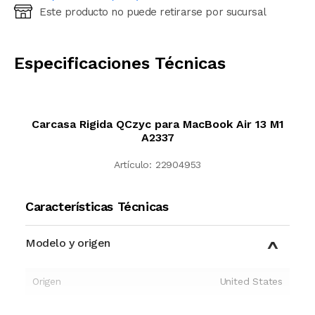
Este producto no puede retirarse por sucursal
Ingresá código postal (sólo números)
CALCULAR
Especificaciones Técnicas
Carcasa Rigida QCzyc para MacBook Air 13 M1
A2337
Artículo:
22904953
Características Técnicas
Modelo y origen
Origen
United States