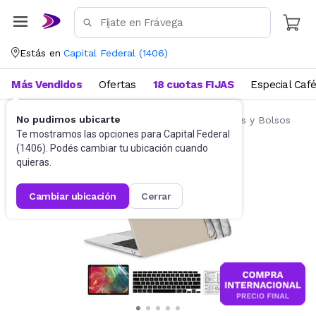
Estás en
Capital Federal
(
1406
)
Más Vendidos
Ofertas
18 cuotas FIJAS
Especial Caf
No pudimos ubicarte
Accesorios de Informática
Fundas, Estuches y Bolsos
Te mostramos las opciones para
Capital Federal
(
1406
). Podés cambiar tu ubicación cuando
quieras.
cambiar ubicación
cerrar