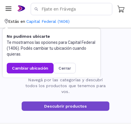
Estás en
Capital Federal
(
1406
)
No pudimos ubicarte
Te mostramos las opciones para
Capital Federal
(
1406
). Podés cambiar tu ubicación cuando
quieras.
cambiar ubicación
cerrar
La página no existe
Navegá por las categorías y descubrí
todos los productos que tenemos para
vos.
Descubrir productos