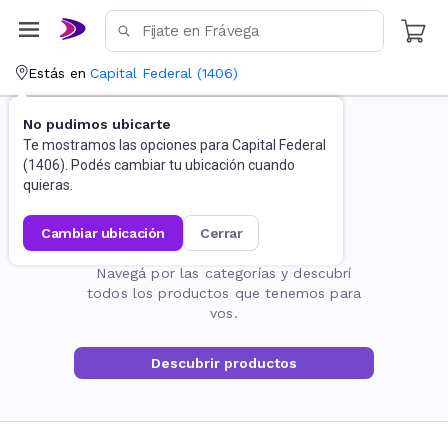
Estás en
Capital Federal
(
1406
)
No pudimos ubicarte
Te mostramos las opciones para
Capital Federal
(
1406
). Podés cambiar tu ubicación cuando
quieras.
cambiar ubicación
cerrar
La página no existe
Navegá por las categorías y descubrí
todos los productos que tenemos para
vos.
Descubrir productos