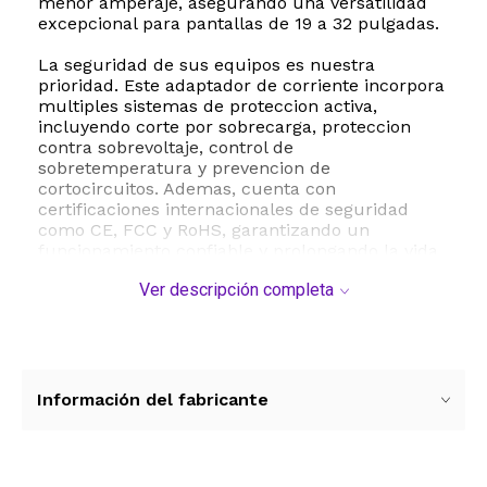
menor amperaje, asegurando una versatilidad
excepcional para pantallas de 19 a 32 pulgadas.
La seguridad de sus equipos es nuestra
prioridad. Este adaptador de corriente incorpora
multiples sistemas de proteccion activa,
incluyendo corte por sobrecarga, proteccion
contra sobrevoltaje, control de
sobretemperatura y prevencion de
cortocircuitos. Ademas, cuenta con
certificaciones internacionales de seguridad
como CE, FCC y RoHS, garantizando un
funcionamiento confiable y prolongando la vida
util de sus valiosos dispositivos electronicos.
Ver descripción completa
Su diseño practico incluye un cable de
alimentacion ultra largo de 2.7 metros 8.85 pies
fabricado con nucleo de cobre puro para una
transmision de energia eficiente y sin perdidas.
El conector de salida tipo plug de 6.5 mm x 4.4
Información del fabricante
mm con pin central asegura un ajuste firme y
perfecto en el puerto de su monitor, evitando
desconexiones accidentales y parpadeos en la
pantalla.