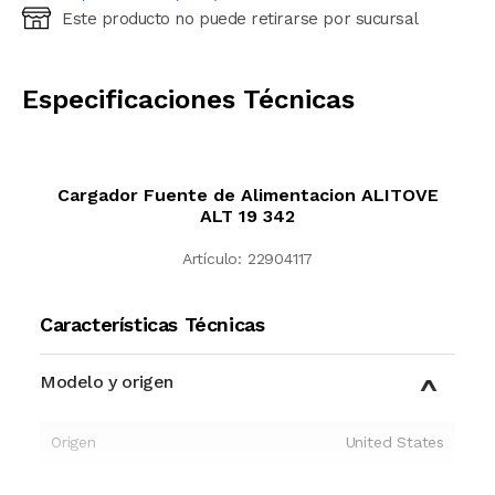
Este producto no puede retirarse por sucursal
Ingresá código postal (sólo números)
CALCULAR
Especificaciones Técnicas
Cargador Fuente de Alimentacion ALITOVE
ALT 19 342
Artículo:
22904117
Características Técnicas
Modelo y origen
Origen
United States