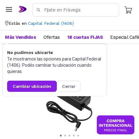
Estás en
Capital Federal
(
1406
)
Más Vendidos
Ofertas
18 cuotas FIJAS
Especial Caf
No pudimos ubicarte
Accesorios de Informática
Cables
Te mostramos las opciones para
Capital Federal
(
1406
). Podés cambiar tu ubicación cuando
quieras.
cambiar ubicación
cerrar