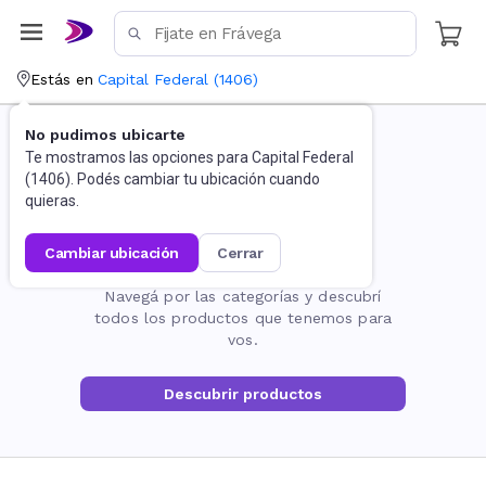
Estás en
Capital Federal
(
1406
)
No pudimos ubicarte
Te mostramos las opciones para
Capital Federal
(
1406
). Podés cambiar tu ubicación cuando
quieras.
cambiar ubicación
cerrar
La página no existe
Navegá por las categorías y descubrí
todos los productos que tenemos para
vos.
Descubrir productos