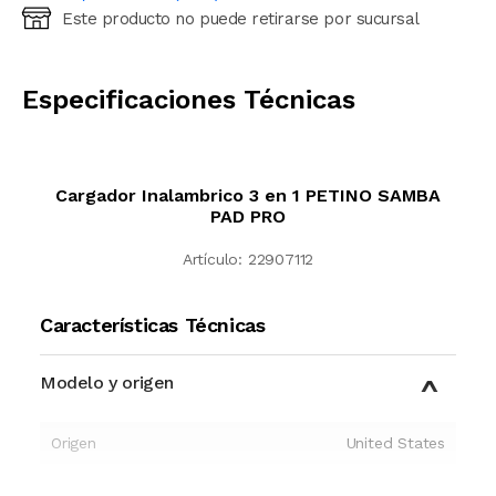
Este producto no puede retirarse por sucursal
Ingresá código postal (sólo números)
CALCULAR
Especificaciones Técnicas
Cargador Inalambrico 3 en 1 PETINO SAMBA
PAD PRO
Artículo:
22907112
Características Técnicas
Modelo y origen
Origen
United States