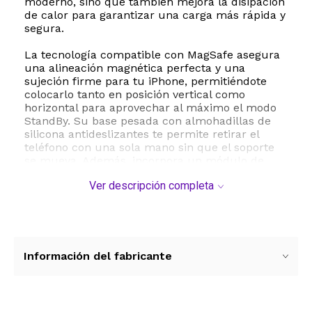
moderno, sino que también mejora la disipación
de calor para garantizar una carga más rápida y
segura.
La tecnología compatible con MagSafe asegura
una alineación magnética perfecta y una
sujeción firme para tu iPhone, permitiéndote
colocarlo tanto en posición vertical como
horizontal para aprovechar al máximo el modo
StandBy. Su base pesada con almohadillas de
silicona antideslizantes te permite retirar el
teléfono con una sola mano sin que el soporte
se mueva. Además, incorpora un módulo de
carga oficial para Apple Watch que protege la
Ver descripción completa
salud de la batería contra sobrecalentamientos.
Gracias a su diseño compacto y plegable, es el
accesorio de viaje ideal, ya que se pliega por
completo para guardarse fácilmente en
cualquier bolso o mochila. El paquete incluye
Información del fabricante
un adaptador de corriente de pared de 27W
para asegurar el máximo rendimiento de carga
inalámbrica desde el primer momento.