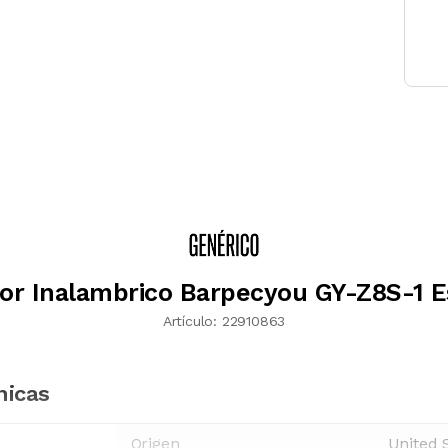
or Inalambrico Barpecyou GY-Z8S-1 E
Artículo:
22910863
nicas
Origen
United 