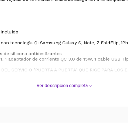
 incluido
con tecnologia Qi Samsung Galaxy S, Note, Z FoldFlip, iP
as de silicona antideslizantes
 1, 1 adaptador de corriente QC 3.0 de 15W, 1 cable USB T
DEL SERVICIO "PUERTA A PUERTA" QUE RIGE PARA LOS 
S DE SU COMPRA.
Ver descripción completa
ADOS UNIDOS GENERALMENTE SON DE 110V Y POR LO T