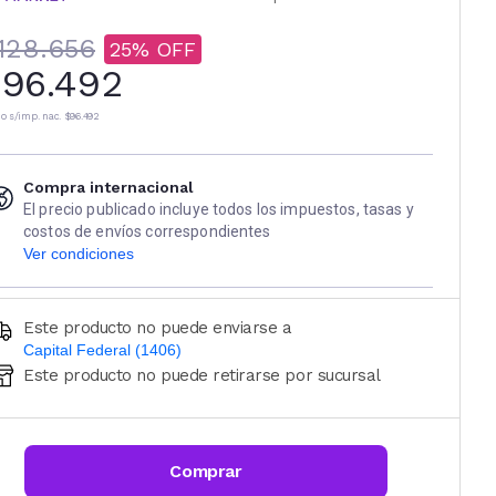
128.656
25
96.492
io s/imp. nac.
$96.492
Compra internacional
El precio publicado incluye todos los impuestos, tasas y
costos de envíos correspondientes
Ver condiciones
Este producto no puede enviarse a
Capital Federal (1406)
Este producto no puede retirarse por sucursal
Ingresá código postal (sólo números)
CALCULAR
Comprar