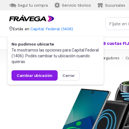
Seguí tu compra
Servicio técnico
Sucursales
Estás en
Capital Federal
(
1406
)
Categorías
Más Vendidos
Ofertas
18 cuotas FI
No pudimos ubicarte
Te mostramos las opciones para
Capital Federal
(
1406
). Podés cambiar tu ubicación cuando
Frávega
Celulares
Accesorios para Celulares
Cargadores
Ca
quieras.
cambiar ubicación
cerrar