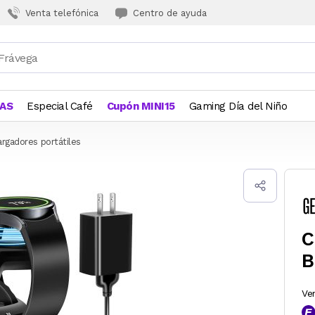
Venta telefónica
Centro de ayuda
JAS
Especial Café
Cupón MINI15
Gaming Día del Niño
rgadores portátiles
C
B
Ve