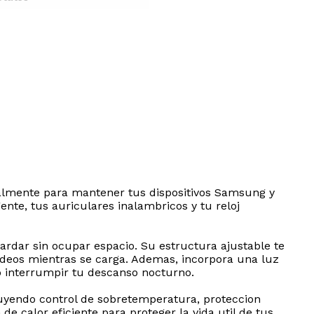
ialmente para mantener tus dispositivos Samsung y
ente, tus auriculares inalambricos y tu reloj
uardar sin ocupar espacio. Su estructura ajustable te
 videos mientras se carga. Ademas, incorpora una luz
no interrumpir tu descanso nocturno.
luyendo control de sobretemperatura, proteccion
de calor eficiente para proteger la vida util de tus