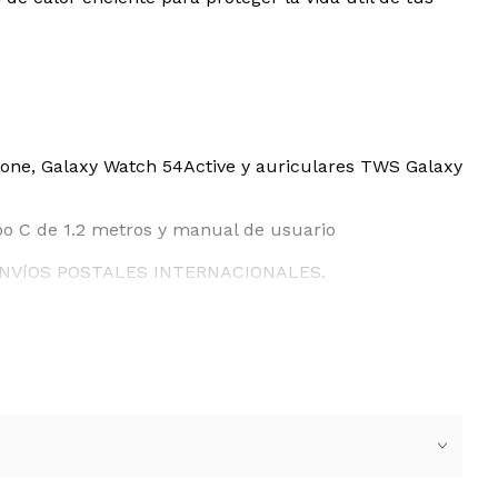
hone, Galaxy Watch 54Active y auriculares TWS Galaxy
ipo C de 1.2 metros y manual de usuario
ENVíOS POSTALES INTERNACIONALES.
ANTO DEBEN SER USADOS CON UN TRANSFORMADOR.