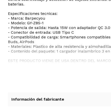
baterias.
Especificaciones tecnicas:
- Marca: Barpecyou
- Modelo: GY-Z8S-1
- Potencia de salida: Hasta 15W con adaptador QC 3.0
- Conector de entrada: USB Tipo C
- Compatibilidad de carga: Smartphones compatibles 
Buds, AirPods
- Materiales: Plastico de alta resistencia y almohadill
- Contenido del paquete: 1 cargador inalambrico 3 en
ESTE PRODUCTO VIENE DE USA DENTRO DEL MARCO 
RECIBIRA EL PRODUCTO ENTRE 10 Y 12 DIAS DESPUE
LOS PRODUCTOS CON VOLTAJE QUE VIENEN DE EST
RECOMENDAMOS CONSULTAR PREVIAMENTE.
Información del fabricante