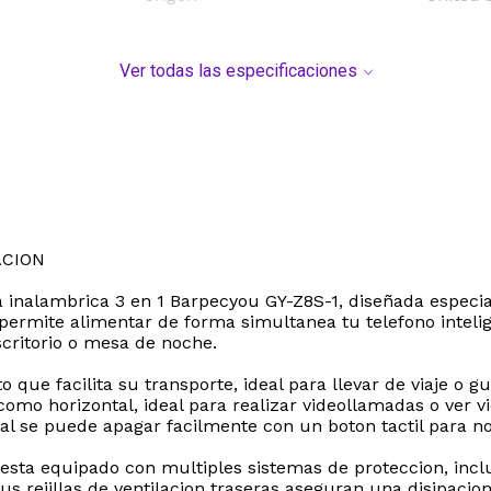
Ver todas las especificaciones
ACION
ga inalambrica 3 en 1 Barpecyou GY-Z8S-1, diseñada espec
 permite alimentar de forma simultanea tu telefono intelig
scritorio o mesa de noche.
que facilita su transporte, ideal para llevar de viaje o g
l como horizontal, ideal para realizar videollamadas o ver
cual se puede apagar facilmente con un boton tactil para 
 esta equipado con multiples sistemas de proteccion, inc
s rejillas de ventilacion traseras aseguran una disipacion 