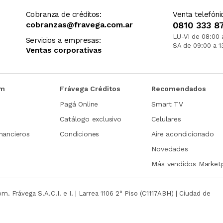
Cobranza de créditos:
Venta telefóni
cobranzas@fravega.com.ar
0810 333 8
LU-VI de 08:00 
Servicios a empresas:
SA de 09:00 a 1
Ventas corporativas
om
Frávega Créditos
Recomendados
Pagá Online
Smart TV
Catálogo exclusivo
Celulares
nancieros
Condiciones
Aire acondicionado
Novedades
Más vendidos Market
com.
Frávega S.A.C.I. e I. | Larrea 1106 2° Piso (C1117ABH) | Ciudad de