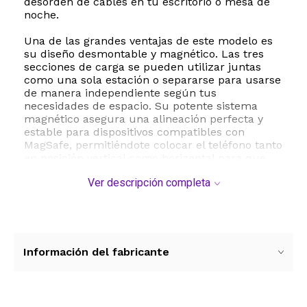
desorden de cables en tu escritorio o mesa de
noche.
Una de las grandes ventajas de este modelo es
su diseño desmontable y magnético. Las tres
secciones de carga se pueden utilizar juntas
como una sola estación o separarse para usarse
de manera independiente según tus
necesidades de espacio. Su potente sistema
magnético asegura una alineación perfecta y
estable para dispositivos compatibles con
MagSafe, permitiéndote colocar el teléfono tanto
en posición vertical como horizontal para que
puedas seguir disfrutando de tus videos,
Ver descripción completa
videollamadas o lecturas mientras se recarga la
batería.
Su estructura ultra compacta y giratoria de 360
grados lo convierte en el compañero de viaje
ideal. Gracias a su diseño plegable, cabe
Información del fabricante
perfectamente en la palma de tu mano,
facilitando su transporte en cualquier mochila,
bolso o equipaje de mano sin ocupar espacio
extra. Además, es altamente compatible con