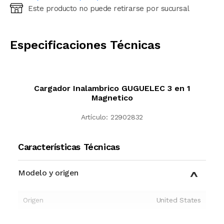
Este producto no puede retirarse por sucursal
Ingresá código postal (sólo números)
CALCULAR
Especificaciones Técnicas
Cargador Inalambrico GUGUELEC 3 en 1
Magnetico
Artículo:
22902832
Características Técnicas
Modelo y origen
Origen
United States