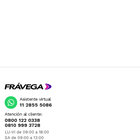
DESPUES DE SU COMPRA.
LOS PRODUCTOS CON VOLTAJE QUE VIENEN DE
ESTADOS UNIDOS GENERALMENTE SON DE 110V
Y POR LO TANTO DEBEN SER USADOS CON UN
TRANSFORMADOR. RECOMENDAMOS
CONSULTAR PREVIAMENTE.
Asistente virtual
11 2855 5086
Atención al cliente:
0800 122 0338
0810 999 3728
LU-VI de 09:00 a 18:00
SA de 09:00 a 13:00