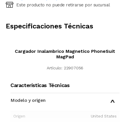
Este producto no puede retirarse por sucursal
Ingresá código postal (sólo números)
CALCULAR
Especificaciones Técnicas
Cargador Inalambrico Magnetico PhoneSuit
MagPad
Artículo:
22907056
Características Técnicas
Modelo y origen
Origen
United States