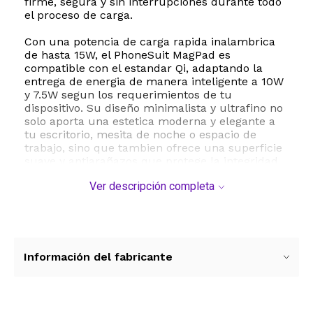
firme, segura y sin interrupciones durante todo
el proceso de carga.
Con una potencia de carga rapida inalambrica
de hasta 15W, el PhoneSuit MagPad es
compatible con el estandar Qi, adaptando la
entrega de energia de manera inteligente a 10W
y 7.5W segun los requerimientos de tu
dispositivo. Su diseño minimalista y ultrafino no
solo aporta una estetica moderna y elegante a
tu escritorio, mesita de noche o espacio de
trabajo, sino que tambien ofrece una superficie
suave y antiarañazos que protege la integridad
de tu telefono contra marcas y desgastes.
Ver descripción completa
Este cargador inalambrico es sumamente
versatil y portatil, ideal tanto para el hogar como
para viajes y la oficina gracias a su estructura
ultraligera de policarbonato de alta resistencia.
Cuenta con un cable USB-C integrado que
Información del fabricante
facilita la conexion a cualquier adaptador de
corriente compatible. Para obtener un
rendimiento de carga optimo y las maximas
velocidades de transferencia de energia, se