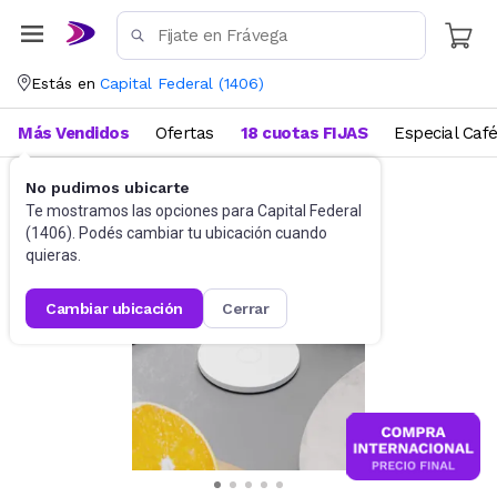
Estás en
Capital Federal
(
1406
)
Más Vendidos
Ofertas
18 cuotas FIJAS
Especial Caf
No pudimos ubicarte
Cargadores
Cargadores portátiles
Te mostramos las opciones para
Capital Federal
(
1406
). Podés cambiar tu ubicación cuando
quieras.
cambiar ubicación
cerrar