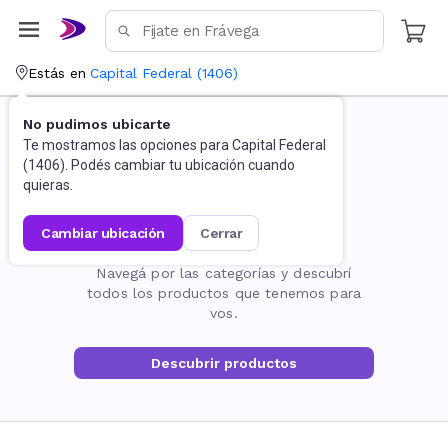
Estás en
Capital Federal
(
1406
)
No pudimos ubicarte
Te mostramos las opciones para
Capital Federal
(
1406
). Podés cambiar tu ubicación cuando
quieras.
cambiar ubicación
cerrar
La página no existe
Navegá por las categorías y descubrí
todos los productos que tenemos para
vos.
Descubrir productos