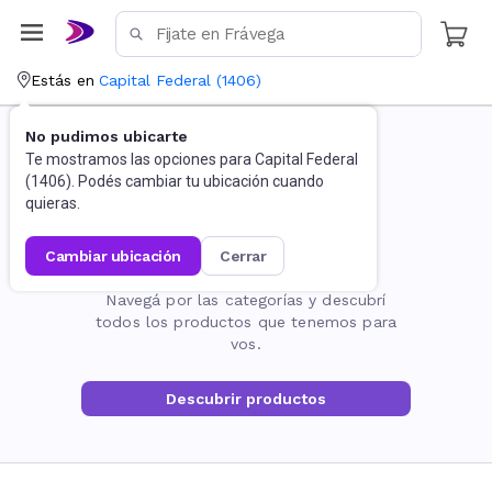
Estás en
Capital Federal
(
1406
)
No pudimos ubicarte
Te mostramos las opciones para
Capital Federal
(
1406
). Podés cambiar tu ubicación cuando
quieras.
cambiar ubicación
cerrar
La página no existe
Navegá por las categorías y descubrí
todos los productos que tenemos para
vos.
Descubrir productos