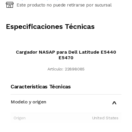
Este producto no puede retirarse por sucursal
Ingresá código postal (sólo números)
CALCULAR
Especificaciones Técnicas
Cargador NASAP para Dell Latitude E5440
E5470
Artículo:
22898085
Características Técnicas
Modelo y origen
Origen
United States