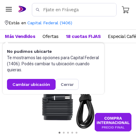
Estás en
Capital Federal
(
1406
)
Más Vendidos
Ofertas
18 cuotas FIJAS
Especial Caf
No pudimos ubicarte
Accesorios de Informática
Cables
Te mostramos las opciones para
Capital Federal
(
1406
). Podés cambiar tu ubicación cuando
quieras.
cambiar ubicación
cerrar