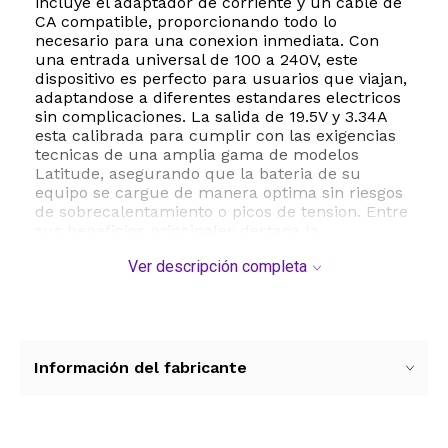
incluye el adaptador de corriente y un cable de
CA compatible, proporcionando todo lo
necesario para una conexion inmediata. Con
una entrada universal de 100 a 240V, este
dispositivo es perfecto para usuarios que viajan,
adaptandose a diferentes estandares electricos
sin complicaciones. La salida de 19.5V y 3.34A
esta calibrada para cumplir con las exigencias
tecnicas de una amplia gama de modelos
Latitude, asegurando que la bateria de su
equipo se cargue de manera optima sin riesgos
de sobrecalentamiento o picos de tension. Entre
sus beneficios principales destaca la
compatibilidad extendida con series populares
Ver descripción completa
como Latitude E5440, E5470, E6440 y muchas
otras, lo que lo convierte en un repuesto versatil
y confiable. El conector de barril de 7.4mm por
5.0mm asegura un ajuste firme y seguro en el
puerto de carga de su laptop. Especificaciones
tecnicas: Potencia de 65 vatios, voltaje de salida
Información del fabricante
de 19.5V, corriente de salida de 3.34A, frecuencia
de 50 a 60Hz y conector tipo DC Barrel. Este
accesorio es esencial para profesionales y
estudiantes que requieren una fuente de