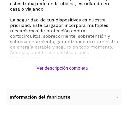
estés trabajando en la oficina, estudiando en
casa o viajando.
La seguridad de tus dispositivos es nuestra
prioridad. Este cargador incorpora múltiples
mecanismos de protección contra
cortocircuitos, sobrecorriente, sobretensión y
sobrecalentamiento, garantizando un suministro
de energía estable y seguro en todo momento.
Además, cuenta con certificaciones
internacionales de seguridad como UL, FCC y
CE, lo que respalda su confiabilidad y
Ver descripción completa
durabilidad a largo plazo. Su diseño compacto y
ligero facilita el transporte diario en cualquier
mochila o maletín.
Especificaciones técnicas:
- Marca: HOUTQPLE
Información del fabricante
- Modelo: BRJ65190342
- Potencia: 65W
- Voltaje de salida: 19V
- Corriente de salida: 3.42A
- Voltaje de entrada: 100-240V ~ 1.8A 5060Hz
Ver más contenido