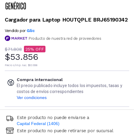
Cargador para Laptop HOUTQPLE BRJ65190342
Glic
Vendido por
Producto de nuestra red de proveedores
$71.808
25
$53.856
Precio s/imp. nac.
$53.856
Compra internacional
El precio publicado incluye todos los impuestos, tasas y
costos de envíos correspondientes
Ver condiciones
Este producto no puede enviarse a
Capital Federal (1406)
Este producto no puede retirarse por sucursal
Ingresá código postal (sólo números)