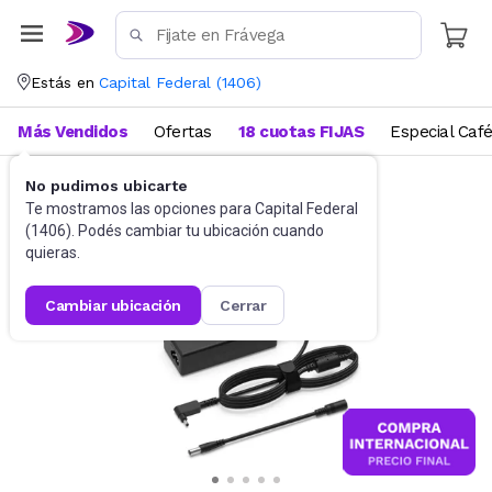
Estás en
Capital Federal
(
1406
)
Más Vendidos
Ofertas
18 cuotas FIJAS
Especial Caf
No pudimos ubicarte
Accesorios de Informática
Cables
Te mostramos las opciones para
Capital Federal
(
1406
). Podés cambiar tu ubicación cuando
quieras.
cambiar ubicación
cerrar