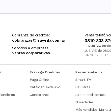
Cobranza de créditos:
Venta telefónic
cobranzas@fravega.com.ar
0810 333 87
LU-MIE de 08:00
Servicios a empresas:
JUE-VIE de 08:0
Ventas corporativas
SA de 09:00 a 13
om
Frávega Créditos
Recomendados
Pagá Online
Smart TV
Catálogo exclusivo
Celulares
nancieros
Condiciones
Aire acondicionado
Novedades
Más vendidos Market