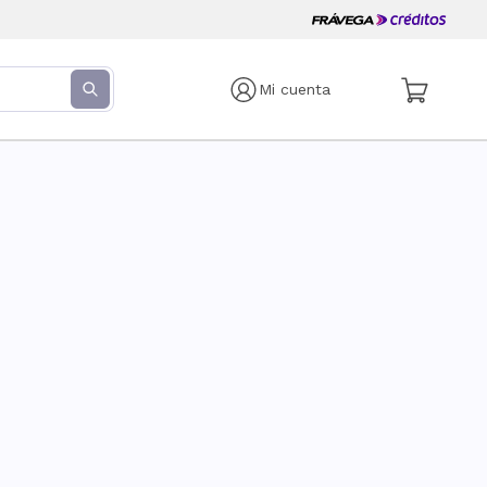
Mi cuenta
s