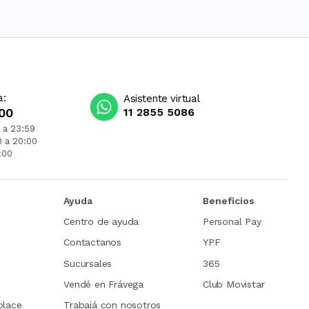
a:
Asistente virtual
00
11 2855 5086
 a 23:59
0 a 20:00
:00
Ayuda
Beneficios
Centro de ayuda
Personal Pay
Contactanos
YPF
Sucursales
365
Vendé en Frávega
Club Movistar
place
Trabajá con nosotros