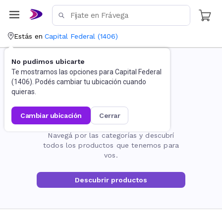
Estás en
Capital Federal
(
1406
)
No pudimos ubicarte
Te mostramos las opciones para
Capital Federal
(
1406
). Podés cambiar tu ubicación cuando
quieras.
cambiar ubicación
cerrar
La página no existe
Navegá por las categorías y descubrí
todos los productos que tenemos para
vos.
Descubrir productos