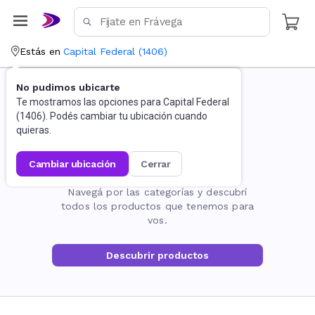
Estás en
Capital Federal
(
1406
)
No pudimos ubicarte
Te mostramos las opciones para
Capital Federal
(
1406
). Podés cambiar tu ubicación cuando
quieras.
cambiar ubicación
cerrar
La página no existe
Navegá por las categorías y descubrí
todos los productos que tenemos para
vos.
Descubrir productos