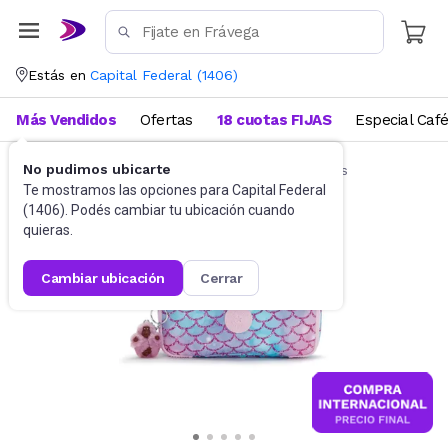
Estás en
Capital Federal
(
1406
)
Más Vendidos
Ofertas
18 cuotas FIJAS
Especial Caf
No pudimos ubicarte
Artículos de Librería y Papelería
Cartucheras
Te mostramos las opciones para
Capital Federal
(
1406
). Podés cambiar tu ubicación cuando
quieras.
cambiar ubicación
cerrar