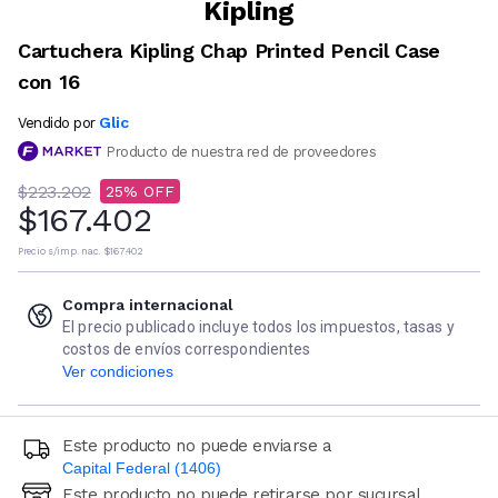
Kipling
Cartuchera Kipling Chap Printed Pencil Case
con 16
Glic
Vendido por
Producto de nuestra red de proveedores
$223.202
25
$167.402
Precio s/imp. nac.
$167.402
Compra internacional
El precio publicado incluye todos los impuestos, tasas y
costos de envíos correspondientes
Ver condiciones
Este producto no puede enviarse a
Capital Federal (1406)
Este producto no puede retirarse por sucursal
Ingresá código postal (sólo números)