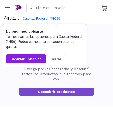
Estás en
Capital Federal
(
1406
)
No pudimos ubicarte
Te mostramos las opciones para
Capital Federal
(
1406
). Podés cambiar tu ubicación cuando
quieras.
cambiar ubicación
cerrar
La página no existe
Navegá por las categorías y descubrí
todos los productos que tenemos para
vos.
Descubrir productos