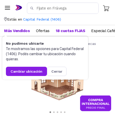
Estás en
Capital Federal
(
1406
)
Más Vendidos
Ofertas
18 cuotas FIJAS
Especial Caf
No pudimos ubicarte
Muñecas y Accesorios
Accesorios para muñecas
Te mostramos las opciones para
Capital Federal
(
1406
). Podés cambiar tu ubicación cuando
quieras.
cambiar ubicación
cerrar