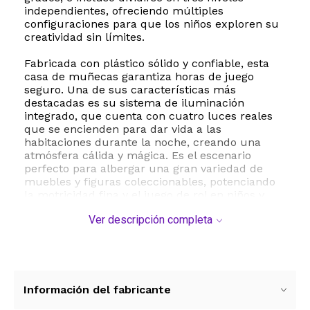
independientes, ofreciendo múltiples
configuraciones para que los niños exploren su
creatividad sin límites.
Fabricada con plástico sólido y confiable, esta
casa de muñecas garantiza horas de juego
seguro. Una de sus características más
destacadas es su sistema de iluminación
integrado, que cuenta con cuatro luces reales
que se encienden para dar vida a las
habitaciones durante la noche, creando una
atmósfera cálida y mágica. Es el escenario
perfecto para albergar una gran variedad de
muebles y figuras coleccionables, potenciando
la motricidad fina y el juego de rol en niños y
niñas a partir de los 3 años.
Ver descripción completa
Con un diseño intuitivo de fácil montaje, este set
es ideal para compartir momentos en familia.
Sus dimensiones de 34 centímetros de largo por
26 centímetros de ancho lo convierten en un
juguete vistoso pero fácil de ubicar en cualquier
Información del fabricante
habitación infantil. Además, viene presentado en