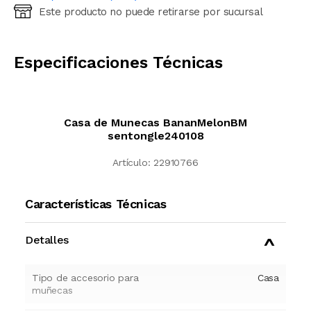
Este producto no puede retirarse por sucursal
Ingresá código postal (sólo números)
CALCULAR
Especificaciones Técnicas
Casa de Munecas BananMelonBM
sentongle240108
Artículo:
22910766
Características Técnicas
Detalles
Tipo de accesorio para
Casa
muñecas