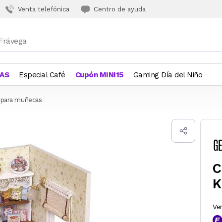
Venta telefónica
Centro de ayuda
JAS
Especial Café
Cupón MINI15
Gaming Día del Niño
 para muñecas
C
K
Ve