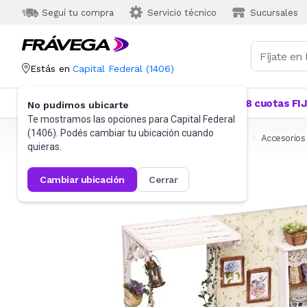
Seguí tu compra
Servicio técnico
Sucursales
Estás en
Capital Federal
(
1406
)
Categorías
Más Vendidos
Ofertas
18 cuotas FI
No pudimos ubicarte
Te mostramos las opciones para
Capital Federal
(
1406
). Podés cambiar tu ubicación cuando
Frávega
Juguetes y Juegos
Muñecas y Accesorios
Accesorios
quieras.
cambiar ubicación
cerrar