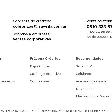
Cobranza de créditos:
Venta telefóni
cobranzas@fravega.com.ar
0810 333 8
LU-VI de 08:00 
Servicios a empresas:
SA de 09:00 a 1
Ventas corporativas
om
Frávega Créditos
Recomendados
Pagá Online
Smart TV
Catálogo exclusivo
Celulares
nancieros
Condiciones
Aire acondicionado
Novedades
Más vendidos Market
com.
Frávega S.A.C.I. e I. | Larrea 1106 2° Piso (C1117ABH) | Ciudad de