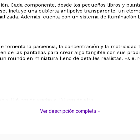
ecisión. Cada componente, desde los pequeños libros y pla
l set incluye una cubierta antipolvo transparente, un el
inalizada. Además, cuenta con un sistema de iluminación
 fomenta la paciencia, la concentración y la motricidad fi
 de las pantallas para crear algo tangible con sus propia
 un mundo en miniatura lleno de detalles realistas. Es el
o x 11,6 cm de ancho x 13,1 cm de alto
tico resistente
Ver descripción completa
s, piezas de madera, accesorios decorativos, luces LED y c
A, pegamento líquido de silicona y herramientas básicas de
je que requiere montaje completo. No es una casa de muñ