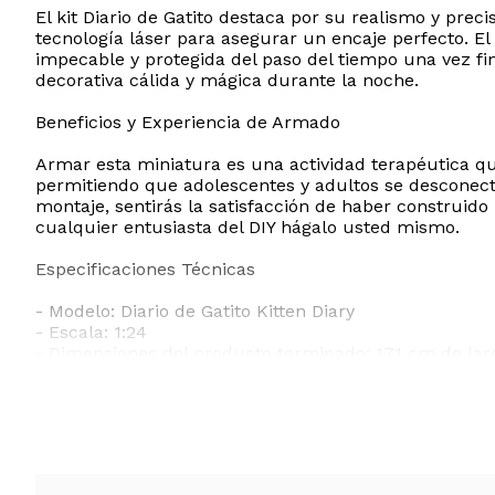
El kit Diario de Gatito destaca por su realismo y pr
tecnología láser para asegurar un encaje perfecto. E
impecable y protegida del paso del tiempo una vez f
decorativa cálida y mágica durante la noche.
Beneficios y Experiencia de Armado
Armar esta miniatura es una actividad terapéutica que
permitiendo que adolescentes y adultos se desconecten
montaje, sentirás la satisfacción de haber construido
cualquier entusiasta del DIY hágalo usted mismo.
Especificaciones Técnicas
- Modelo: Diario de Gatito Kitten Diary
- Escala: 1:24
- Dimensiones del producto terminado: 17,1 cm de larg
- Materiales: Madera de alta calidad, tela, papel y plás
- Edad recomendada: Mayores de 14 años
- Incluye: Manual de instrucciones coloridas en inglé
- Requerimientos adicionales no incluidos: 2 pilas AA
Nota importante: Este producto es un kit de bricola