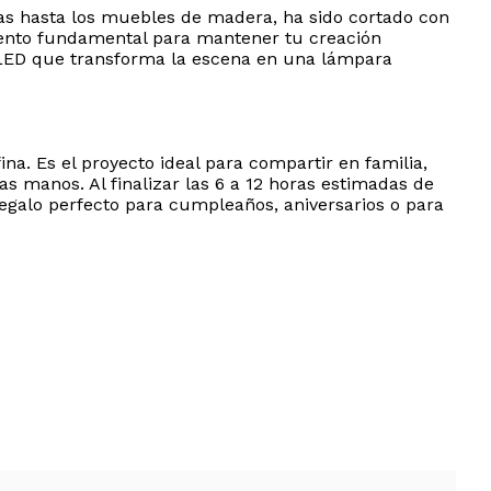
ntas hasta los muebles de madera, ha sido cortado con
emento fundamental para mantener tu creación
 LED que transforma la escena en una lámpara
na. Es el proyecto ideal para compartir en familia,
s manos. Al finalizar las 6 a 12 horas estimadas de
 regalo perfecto para cumpleaños, aniversarios o para
ubierta protectora contra el polvo
 modelismo tijeras, pinzas, regla y destornillador
ecas terminada. Se recomienda la supervisión de un