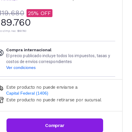
119.680
25
89.760
io s/imp. nac.
$89.760
Compra internacional
El precio publicado incluye todos los impuestos, tasas y
costos de envíos correspondientes
Ver condiciones
Este producto no puede enviarse a
Capital Federal (1406)
Este producto no puede retirarse por sucursal
Ingresá código postal (sólo números)
CALCULAR
Comprar