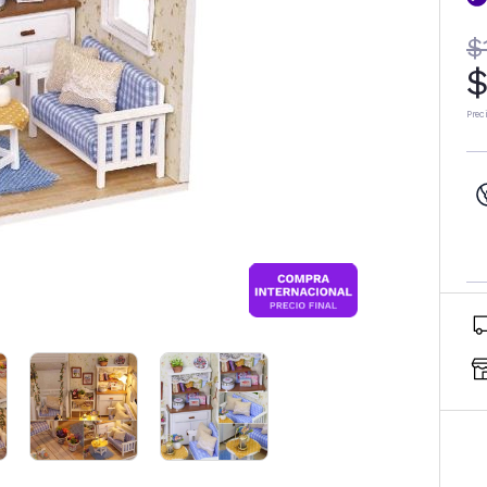
$
$
Prec