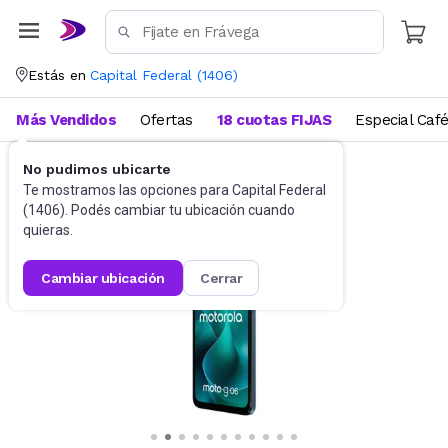
Estás en
Capital Federal
(
1406
)
Más Vendidos
Ofertas
18 cuotas FIJAS
Especial Caf
No pudimos ubicarte
Celulares
Celulares Liberados
Te mostramos las opciones para
Capital Federal
(
1406
). Podés cambiar tu ubicación cuando
quieras.
cambiar ubicación
cerrar