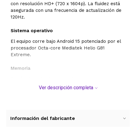
con resolución HD+ (720 x 1604p). La fluidez está
asegurada con una frecuencia de actualización de
120Hz.
Sistema operativo
El equipo corre bajo Android 15 potenciado por el
procesador Octa-core Mediatek Helio G81
Extreme.
Memoria
En términos de almacenamiento y multitarea, el
dispositivo ofrece un buen rendimiento con una
Ver descripción completa
configuración de 128GB de memoria interna. Su
memoria RAM de 4GB es sumamente versátil, lo
que permite ejecutar múltiples aplicaciones y
procesos de inteligencia artificial.
Información del fabricante