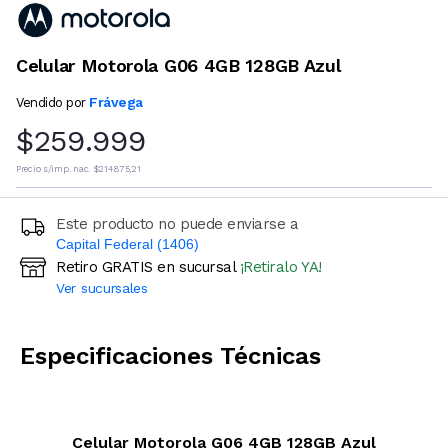
Celular Motorola G06 4GB 128GB Azul
Frávega
Vendido por
$259.999
Precio s/imp. nac.
$214.875,21
Este producto no puede enviarse a
Capital Federal (1406)
Retiro GRATIS en sucursal
¡Retiralo YA!
Ingresá código postal (sólo números)
Ver sucursales
CALCULAR
Especificaciones Técnicas
Celular Motorola G06 4GB 128GB Azul