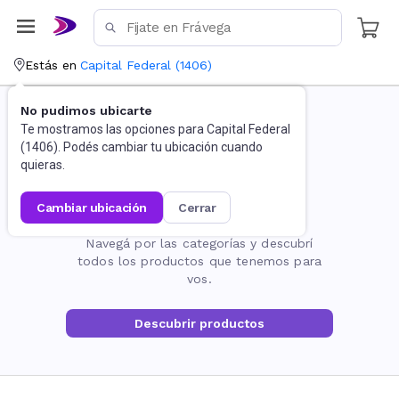
Estás en
Capital Federal
(
1406
)
No pudimos ubicarte
Te mostramos las opciones para
Capital Federal
(
1406
). Podés cambiar tu ubicación cuando
quieras.
cambiar ubicación
cerrar
La página no existe
Navegá por las categorías y descubrí
todos los productos que tenemos para
vos.
Descubrir productos