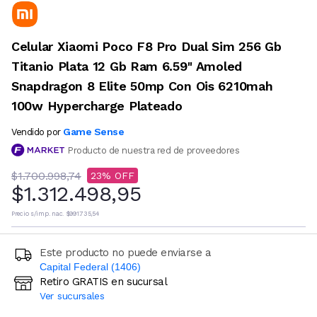
Celular Xiaomi Poco F8 Pro Dual Sim 256 Gb
Titanio Plata 12 Gb Ram 6.59'' Amoled
Snapdragon 8 Elite 50mp Con Ois 6210mah
100w Hypercharge Plateado
Game Sense
Vendido por
Producto de nuestra red de proveedores
$1.700.998,74
23
$1.312.498,95
Precio s/imp. nac.
$991.735,54
Este producto no puede enviarse a
Capital Federal (1406)
Retiro GRATIS en sucursal
Ingresá código postal (sólo números)
Ver sucursales
CALCULAR