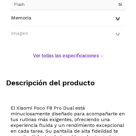
Flash
Si
Memoria
Imagen
Red
Ver todas las especificaciones
Conectividad
Características generales
Descripción del producto
Modelo y origen
El Xiaomi Poco F8 Pro Dual está
minuciosamente diseñado para acompañarte en
tus rutinas más exigentes, ofreciendo una
experiencia fluida y un rendimiento excepcional
en cada tarea. Su pantalla de alta fidelidad te