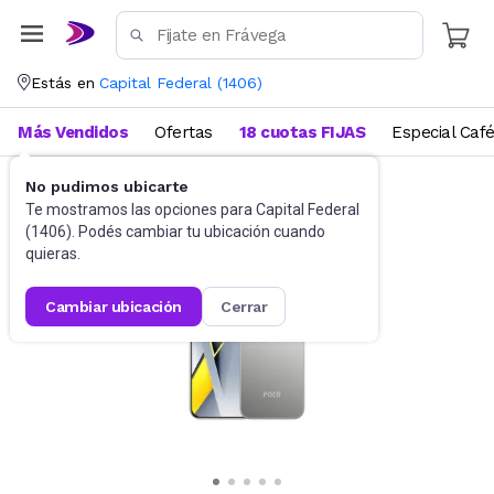
Estás en
Capital Federal
(
1406
)
Más Vendidos
Ofertas
18 cuotas FIJAS
Especial Caf
No pudimos ubicarte
Celulares
Celulares Liberados
Te mostramos las opciones para
Capital Federal
(
1406
). Podés cambiar tu ubicación cuando
quieras.
cambiar ubicación
cerrar