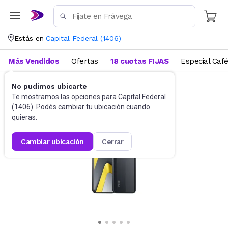
Estás en
Capital Federal
(
1406
)
Más Vendidos
Ofertas
18 cuotas FIJAS
Especial Caf
No pudimos ubicarte
Celulares
Celulares Liberados
Te mostramos las opciones para
Capital Federal
(
1406
). Podés cambiar tu ubicación cuando
quieras.
cambiar ubicación
cerrar