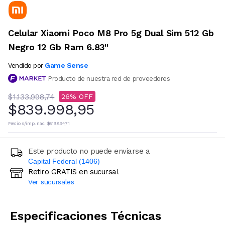
Celular Xiaomi Poco M8 Pro 5g Dual Sim 512 Gb
Negro 12 Gb Ram 6.83''
Game Sense
Vendido por
Producto de nuestra red de proveedores
$1.133.998,74
26
$839.998,95
Precio s/imp. nac.
$619.834,71
Este producto no puede enviarse a
Capital Federal (1406)
Retiro GRATIS en sucursal
Ingresá código postal (sólo números)
Ver sucursales
CALCULAR
Especificaciones Técnicas