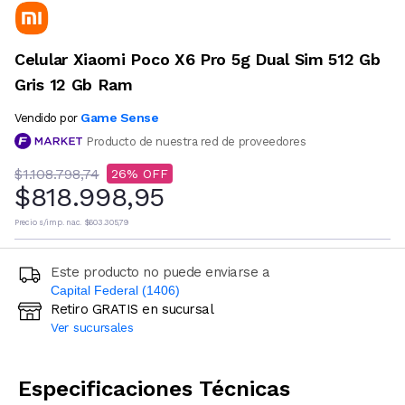
Celular Xiaomi Poco X6 Pro 5g Dual Sim 512 Gb
Gris 12 Gb Ram
Game Sense
Vendido por
Producto de nuestra red de proveedores
$1.108.798,74
26
$818.998,95
Precio s/imp. nac.
$603.305,79
Este producto no puede enviarse a
Capital Federal (1406)
Retiro GRATIS en sucursal
Ingresá código postal (sólo números)
Ver sucursales
CALCULAR
Especificaciones Técnicas