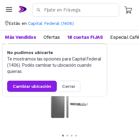
Estás en
Capital Federal
(
1406
)
Más Vendidos
Ofertas
18 cuotas FIJAS
Especial Caf
No pudimos ubicarte
Celulares
Celulares Liberados
Te mostramos las opciones para
Capital Federal
(
1406
). Podés cambiar tu ubicación cuando
quieras.
cambiar ubicación
cerrar