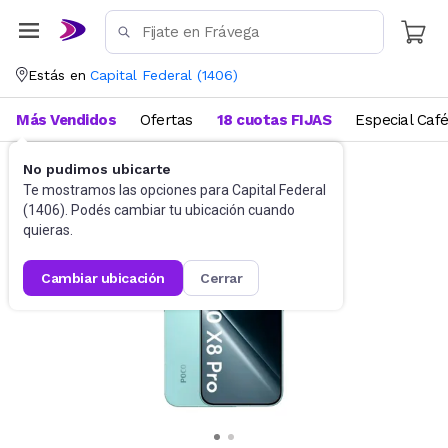
Estás en
Capital Federal
(
1406
)
Más Vendidos
Ofertas
18 cuotas FIJAS
Especial Caf
No pudimos ubicarte
Celulares
Celulares Liberados
Te mostramos las opciones para
Capital Federal
(
1406
). Podés cambiar tu ubicación cuando
quieras.
cambiar ubicación
cerrar