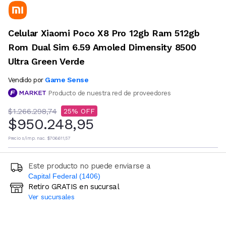
Celular Xiaomi Poco X8 Pro 12gb Ram 512gb
Rom Dual Sim 6.59 Amoled Dimensity 8500
Ultra Green Verde
Game Sense
Vendido por
Producto de nuestra red de proveedores
$1.266.298,74
25
$950.248,95
Precio s/imp. nac.
$706.611,57
Este producto no puede enviarse a
Capital Federal (1406)
Retiro GRATIS en sucursal
Ingresá código postal (sólo números)
Ver sucursales
CALCULAR