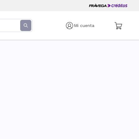
Mi cuenta
s