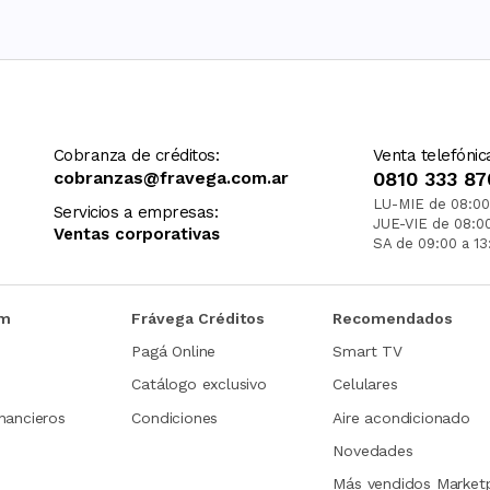
Cobranza de créditos:
Venta telefónic
cobranzas@fravega.com.ar
0810 333 87
LU-MIE de 08:00
Servicios a empresas:
JUE-VIE de 08:0
Ventas corporativas
SA de 09:00 a 13
om
Frávega Créditos
Recomendados
Pagá Online
Smart TV
Catálogo exclusivo
Celulares
nancieros
Condiciones
Aire acondicionado
Novedades
Más vendidos Market