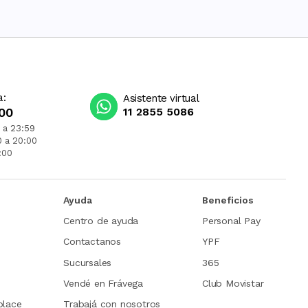
a:
Asistente virtual
00
11 2855 5086
 a 23:59
0 a 20:00
:00
Ayuda
Beneficios
Centro de ayuda
Personal Pay
Contactanos
YPF
Sucursales
365
Vendé en Frávega
Club Movistar
place
Trabajá con nosotros