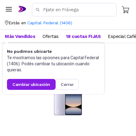
Estás en
Capital Federal
(
1406
)
Más Vendidos
Ofertas
18 cuotas FIJAS
Especial Caf
No pudimos ubicarte
Celulares
Celulares Liberados
Te mostramos las opciones para
Capital Federal
(
1406
). Podés cambiar tu ubicación cuando
quieras.
cambiar ubicación
cerrar