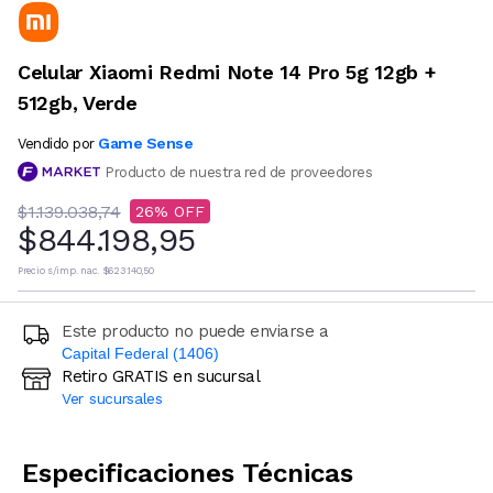
Celular Xiaomi Redmi Note 14 Pro 5g 12gb +
512gb, Verde
Game Sense
Vendido por
Producto de nuestra red de proveedores
$1.139.038,74
26
$844.198,95
Precio s/imp. nac.
$623.140,50
Este producto no puede enviarse a
Capital Federal (1406)
Retiro GRATIS en sucursal
Ingresá código postal (sólo números)
Ver sucursales
CALCULAR
Especificaciones Técnicas