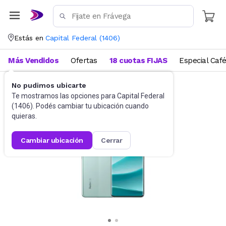
Estás en
Capital Federal
(
1406
)
Más Vendidos
Ofertas
18 cuotas FIJAS
Especial Caf
No pudimos ubicarte
Celulares
Celulares Liberados
Te mostramos las opciones para
Capital Federal
(
1406
). Podés cambiar tu ubicación cuando
quieras.
cambiar ubicación
cerrar