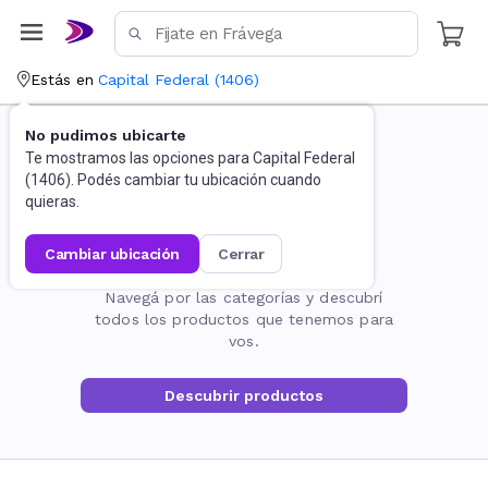
Estás en
Capital Federal
(
1406
)
No pudimos ubicarte
Te mostramos las opciones para
Capital Federal
(
1406
). Podés cambiar tu ubicación cuando
quieras.
cambiar ubicación
cerrar
La página no existe
Navegá por las categorías y descubrí
todos los productos que tenemos para
vos.
Descubrir productos