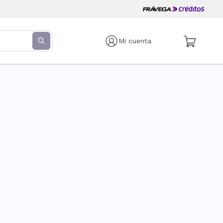
Mi cuenta
s