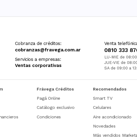
Cobranza de créditos:
Venta telefónic
cobranzas@fravega.com.ar
0810 333 87
LU-MIE de 08:00
Servicios a empresas:
JUE-VIE de 08:0
Ventas corporativas
SA de 09:00 a 13
om
Frávega Créditos
Recomendados
Pagá Online
Smart TV
Catálogo exclusivo
Celulares
nancieros
Condiciones
Aire acondicionado
Novedades
Más vendidos Market