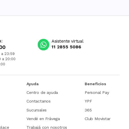
a:
Asistente virtual
00
11 2855 5086
 a 23:59
0 a 20:00
:00
Ayuda
Beneficios
Centro de ayuda
Personal Pay
Contactanos
YPF
Sucursales
365
Vendé en Frávega
Club Movistar
place
Trabajá con nosotros