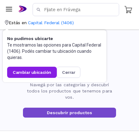
Estás en
Capital Federal
(
1406
)
No pudimos ubicarte
Te mostramos las opciones para
Capital Federal
(
1406
). Podés cambiar tu ubicación cuando
quieras.
cambiar ubicación
cerrar
La página no existe
Navegá por las categorías y descubrí
todos los productos que tenemos para
vos.
Descubrir productos