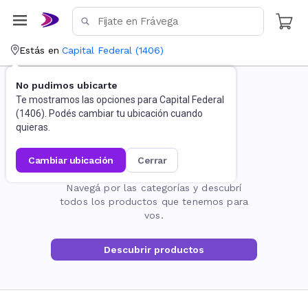
Estás en
Capital Federal
(
1406
)
No pudimos ubicarte
Te mostramos las opciones para
Capital Federal
(
1406
). Podés cambiar tu ubicación cuando
quieras.
cambiar ubicación
cerrar
La página no existe
Navegá por las categorías y descubrí
todos los productos que tenemos para
vos.
Descubrir productos