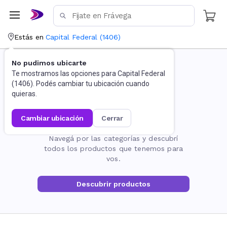
Estás en
Capital Federal
(
1406
)
No pudimos ubicarte
Te mostramos las opciones para
Capital Federal
(
1406
). Podés cambiar tu ubicación cuando
quieras.
cambiar ubicación
cerrar
La página no existe
Navegá por las categorías y descubrí
todos los productos que tenemos para
vos.
Descubrir productos