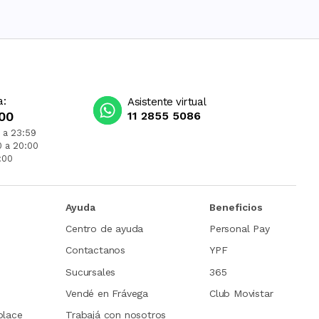
a:
Asistente virtual
00
11 2855 5086
 a 23:59
0 a 20:00
:00
Ayuda
Beneficios
Centro de ayuda
Personal Pay
Contactanos
YPF
Sucursales
365
Vendé en Frávega
Club Movistar
place
Trabajá con nosotros