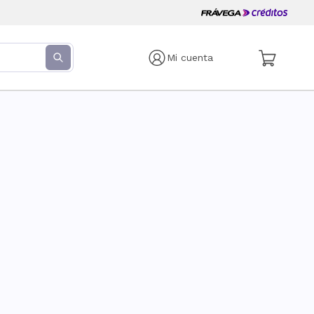
Mi cuenta
s