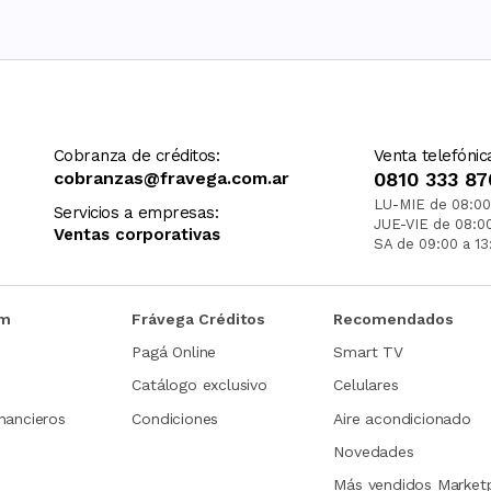
Cobranza de créditos:
Venta telefónic
cobranzas@fravega.com.ar
0810 333 87
LU-MIE de 08:00
Servicios a empresas:
JUE-VIE de 08:0
Ventas corporativas
SA de 09:00 a 13
om
Frávega Créditos
Recomendados
Pagá Online
Smart TV
Catálogo exclusivo
Celulares
nancieros
Condiciones
Aire acondicionado
Novedades
Más vendidos Market