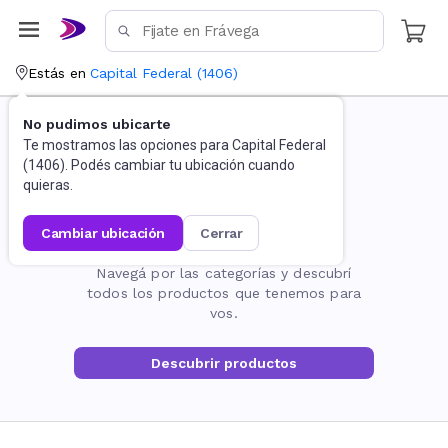
Estás en
Capital Federal
(
1406
)
No pudimos ubicarte
Te mostramos las opciones para
Capital Federal
(
1406
). Podés cambiar tu ubicación cuando
quieras.
cambiar ubicación
cerrar
La página no existe
Navegá por las categorías y descubrí
todos los productos que tenemos para
vos.
Descubrir productos