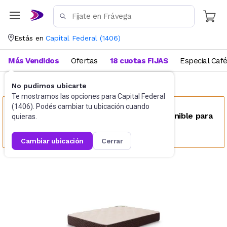
Estás en
Capital Federal
(
1406
)
Más Vendidos
Ofertas
18 cuotas FIJAS
Especial Caf
No pudimos ubicarte
Colchones tradicionales
King Size
Te mostramos las opciones para
Capital Federal
(
1406
). Podés cambiar tu ubicación cuando
Este producto no se encuentra disponible para
quieras.
tu ubicación
cambiar ubicación
cerrar