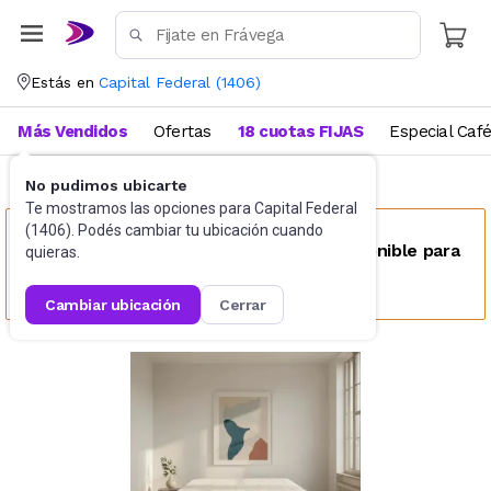
Estás en
Capital Federal
(
1406
)
Más Vendidos
Ofertas
18 cuotas FIJAS
Especial Caf
No pudimos ubicarte
Colchones tradicionales
2 1/2 plaza
Te mostramos las opciones para
Capital Federal
(
1406
). Podés cambiar tu ubicación cuando
Este producto no se encuentra disponible para
quieras.
tu ubicación
cambiar ubicación
cerrar