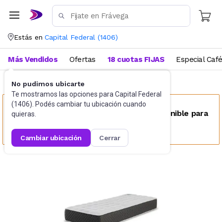
Estás en
Capital Federal
(
1406
)
Más Vendidos
Ofertas
18 cuotas FIJAS
Especial Caf
No pudimos ubicarte
Colchones tradicionales
1 1/2 plaza
Te mostramos las opciones para
Capital Federal
(
1406
). Podés cambiar tu ubicación cuando
Este producto no se encuentra disponible para
quieras.
tu ubicación
cambiar ubicación
cerrar